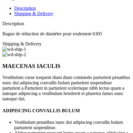
pour
roulement
Description
6305
Shipping & Delivery
Description
Bague de réduction de diamètre pour roulement 6305
Shipping & Delivery
MAECENAS IACULIS
Vestibulum curae torquent diam diam commodo parturient penatibus
nunc dui adipiscing convallis bulum parturient suspendisse
parturient a.Parturient in parturient scelerisque nibh lectus quam a
natoque adipiscing a vestibulum hendrerit et pharetra fames nunc
natoque dui.
ADIPISCING CONVALLIS BULUM
Vestibulum penatibus nunc dui adipiscing convallis bulum
parturient suspendisse.
Abitur parturient praesent lectus quam a natoque adipiscing a