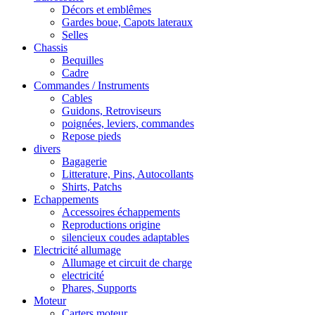
Décors et emblêmes
Gardes boue, Capots lateraux
Selles
Chassis
Bequilles
Cadre
Commandes / Instruments
Cables
Guidons, Retroviseurs
poignées, leviers, commandes
Repose pieds
divers
Bagagerie
Litterature, Pins, Autocollants
Shirts, Patchs
Echappements
Accessoires échappements
Reproductions origine
silencieux coudes adaptables
Electricité allumage
Allumage et circuit de charge
electricité
Phares, Supports
Moteur
Carters moteur