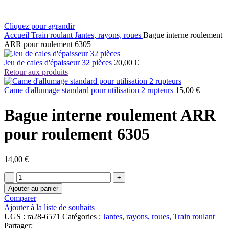
Cliquez pour agrandir
Accueil
Train roulant
Jantes, rayons, roues
Bague interne roulement
ARR pour roulement 6305
Jeu de cales d'épaisseur 32 pièces
20,00
€
Retour aux produits
Came d'allumage standard pour utilisation 2 rupteurs
15,00
€
Bague interne roulement ARR
pour roulement 6305
14,00
€
quantité
de
Ajouter au panier
Bague
Comparer
interne
Ajouter à la liste de souhaits
roulement
UGS :
ra28-6571
Catégories :
Jantes, rayons, roues
,
Train roulant
ARR
Partager: