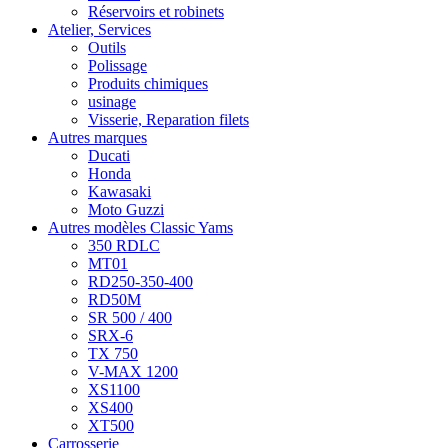
Réservoirs et robinets
Atelier, Services
Outils
Polissage
Produits chimiques
usinage
Visserie, Reparation filets
Autres marques
Ducati
Honda
Kawasaki
Moto Guzzi
Autres modèles Classic Yams
350 RDLC
MT01
RD250-350-400
RD50M
SR 500 / 400
SRX-6
TX 750
V-MAX 1200
XS1100
XS400
XT500
Carrosserie