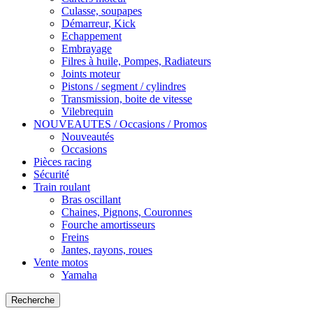
Culasse, soupapes
Démarreur, Kick
Echappement
Embrayage
Filres à huile, Pompes, Radiateurs
Joints moteur
Pistons / segment / cylindres
Transmission, boite de vitesse
Vilebrequin
NOUVEAUTES / Occasions / Promos
Nouveautés
Occasions
Pièces racing
Sécurité
Train roulant
Bras oscillant
Chaines, Pignons, Couronnes
Fourche amortisseurs
Freins
Jantes, rayons, roues
Vente motos
Yamaha
Recherche