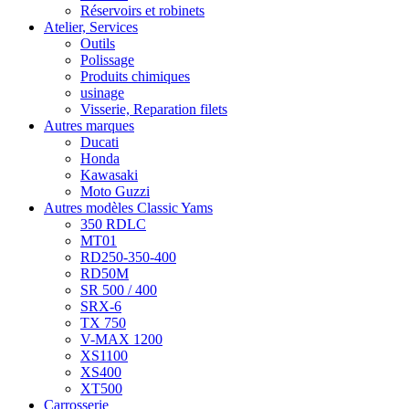
Réservoirs et robinets
Atelier, Services
Outils
Polissage
Produits chimiques
usinage
Visserie, Reparation filets
Autres marques
Ducati
Honda
Kawasaki
Moto Guzzi
Autres modèles Classic Yams
350 RDLC
MT01
RD250-350-400
RD50M
SR 500 / 400
SRX-6
TX 750
V-MAX 1200
XS1100
XS400
XT500
Carrosserie