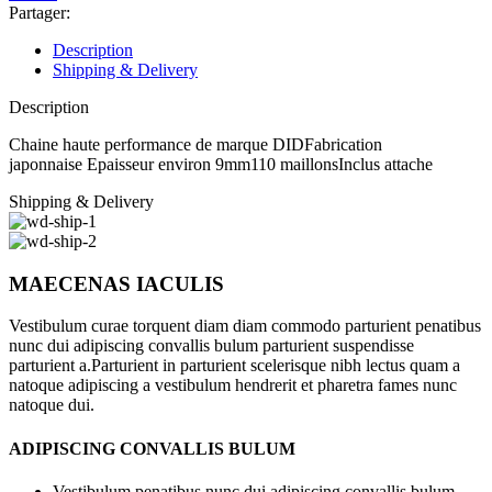
104
Partager:
maillons
type
Description
530
Shipping & Delivery
Description
Chaine haute performance de marque DIDFabrication
japonnaise Epaisseur environ 9mm110 maillonsInclus attache
Shipping & Delivery
MAECENAS IACULIS
Vestibulum curae torquent diam diam commodo parturient penatibus
nunc dui adipiscing convallis bulum parturient suspendisse
parturient a.Parturient in parturient scelerisque nibh lectus quam a
natoque adipiscing a vestibulum hendrerit et pharetra fames nunc
natoque dui.
ADIPISCING CONVALLIS BULUM
Vestibulum penatibus nunc dui adipiscing convallis bulum