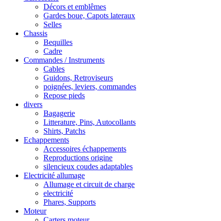
Décors et emblêmes
Gardes boue, Capots lateraux
Selles
Chassis
Bequilles
Cadre
Commandes / Instruments
Cables
Guidons, Retroviseurs
poignées, leviers, commandes
Repose pieds
divers
Bagagerie
Litterature, Pins, Autocollants
Shirts, Patchs
Echappements
Accessoires échappements
Reproductions origine
silencieux coudes adaptables
Electricité allumage
Allumage et circuit de charge
electricité
Phares, Supports
Moteur
Carters moteur