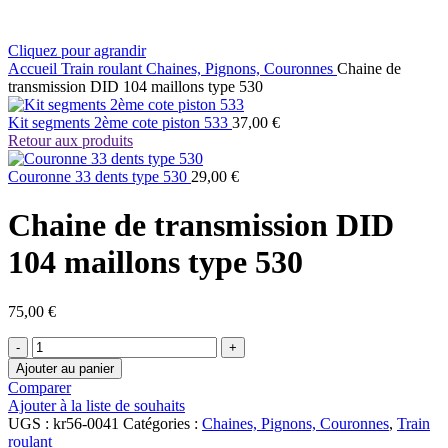
Cliquez pour agrandir
Accueil
Train roulant
Chaines, Pignons, Couronnes
Chaine de
transmission DID 104 maillons type 530
Kit segments 2ème cote piston 533
37,00
€
Retour aux produits
Couronne 33 dents type 530
29,00
€
Chaine de transmission DID
104 maillons type 530
75,00
€
quantité
de
Ajouter au panier
Chaine
Comparer
de
Ajouter à la liste de souhaits
transmission
UGS :
kr56-0041
Catégories :
Chaines, Pignons, Couronnes
,
Train
DID
roulant