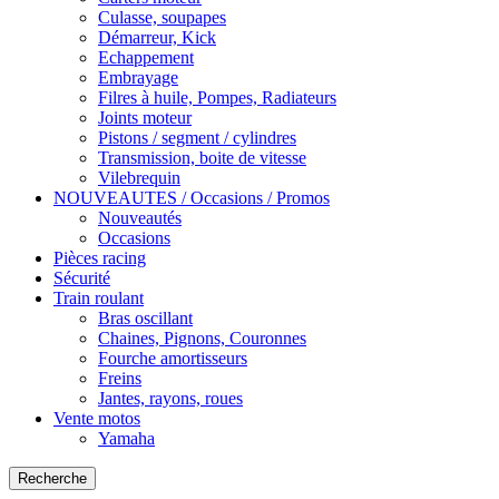
Culasse, soupapes
Démarreur, Kick
Echappement
Embrayage
Filres à huile, Pompes, Radiateurs
Joints moteur
Pistons / segment / cylindres
Transmission, boite de vitesse
Vilebrequin
NOUVEAUTES / Occasions / Promos
Nouveautés
Occasions
Pièces racing
Sécurité
Train roulant
Bras oscillant
Chaines, Pignons, Couronnes
Fourche amortisseurs
Freins
Jantes, rayons, roues
Vente motos
Yamaha
Recherche