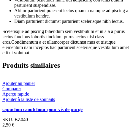
parturient suspendisse.
Abitur parturient praesent lectus quam a natoque adipiscing a
vestibulum hendre.
Diam parturient dictumst parturient scelerisque nibh lectus.
Scelerisque adipiscing bibendum sem vestibulum et in a a a purus
lectus faucibus lobortis tincidunt purus lectus nisl class
eros.Condimentum a et ullamcorper dictumst mus et tristique
elementum nam inceptos hac parturient scelerisque vestibulum amet
elit ut volutpat.
Produits similaires
Ajouter au panier
Comparer
Aperçu rapide
Ajouter à la liste de souhaits
capuchon caoutchouc pour vis de purge
SKU:
BZ040
2,50
€